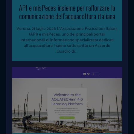
API e misPeces insieme per rafforzare la
comunicazione dell’acquacoltura italiana
Verona, 21 luglio 2026 L'Associazione Piscicoltori Italiani
(API) e misPeces, uno dei principali portali
internazionali di informazione specializzata dedicati
all'acquacoltura, hanno sottoscritto un Accordo
Quadro di...