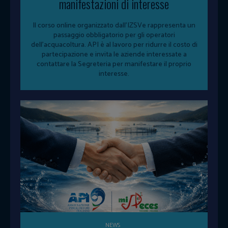
manifestazioni di interesse
Il corso online organizzato dall'IZSVe rappresenta un
passaggio obbligatorio per gli operatori
dell'acquacoltura. API è al lavoro per ridurre il costo di
partecipazione e invita le aziende interessate a
contattare la Segreteria per manifestare il proprio
interesse.
NEWS