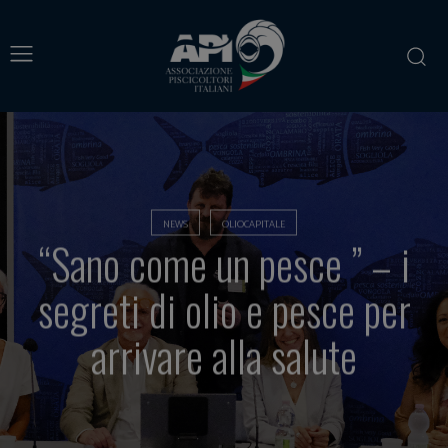
NEWS
OLIOCAPITALE
“Sano come un pesce ” – i
segreti di olio e pesce per
arrivare alla salute