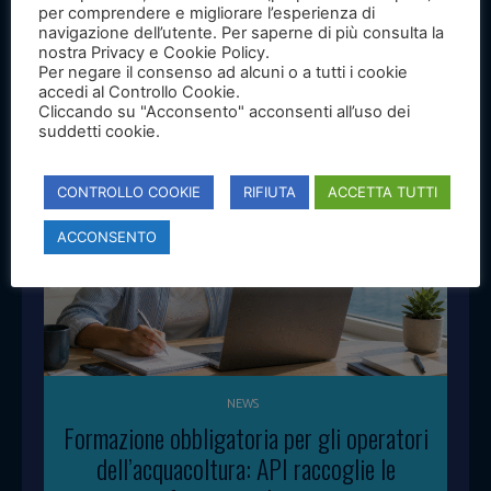
certificazione Acquacoltura Sostenibile, mettendo a
per comprendere e migliorare l’esperienza di
disposizione delle imprese una check list di
navigazione dell’utente. Per saperne di più consulta la
nostra Privacy e Cookie Policy.
autovalutazione per conoscere i requisiti del
Per negare il consenso ad alcuni o a tutti i cookie
disciplinare e prepararsi al percorso di certificazione.
accedi al Controllo Cookie.
Cliccando su "Acconsento" acconsenti all’uso dei
suddetti cookie.
CONTROLLO COOKIE
RIFIUTA
ACCETTA TUTTI
ACCONSENTO
NEWS
Formazione obbligatoria per gli operatori
dell’acquacoltura: API raccoglie le