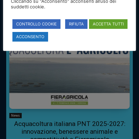
Cliccando su "Acconsento" acconsenti all’uso dei
dell’acquacoltura italiana
suddetti cookie.
CONTROLLO COOKIE
RIFIUTA
ACCETTA TUTTI
ACCONSENTO
News
Acquacoltura italiana PNT 2025-2027:
innovazione, benessere animale e