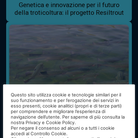
Genetica e innovazione per il futuro
della troticoltura: il progetto Resiltrout
Questo sito utilizza cookie e tecnologie similari per il
suo funzionamento e per l’erogazione dei servizi in
esso presenti, cookie analitici (propri e di terze parti)
per comprendere e migliorare l’esperienza di
navigazione dell’utente. Per saperne di più consulta la
News
nostra Privacy e Cookie Policy.
Per negare il consenso ad alcuni o a tutti i cookie
Genomica e troticoltura: come la
accedi al Controllo Cookie.
selezione genetica rafforza la resilienza