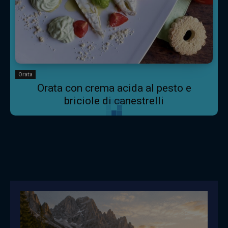
Orata
Orata con crema acida al pesto e
briciole di canestrelli