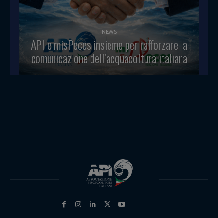
NEWS
API e misPeces insieme per rafforzare la
comunicazione dell’acquacoltura italiana