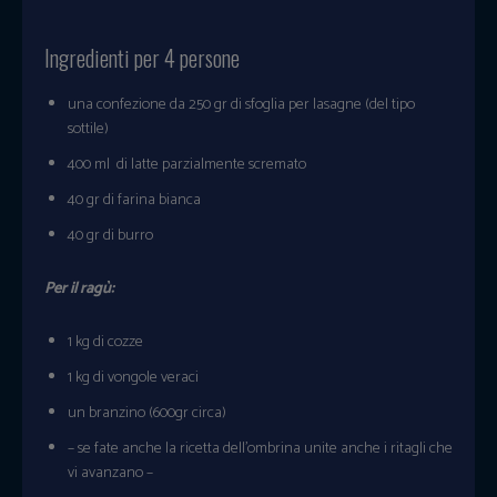
Ingredienti per 4 persone
una confezione da 250 gr di sfoglia per lasagne (del tipo
sottile)
400 ml di latte parzialmente scremato
40 gr di farina bianca
40 gr di burro
Per il ragù:
1 kg di cozze
1 kg di vongole veraci
un branzino (600gr circa)
– se fate anche la ricetta dell’ombrina unite anche i ritagli che
vi avanzano –