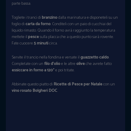
parte bassa.
Togliete i tranci di
branzino
dalla marinatura e disponeteli su un
foglio di
carta da forno
. Conditeli con un paio di cucchiai del
liquido rimasto. Quando il forno avrà raggiunto la temperatura
mettete il
pesce
sulla placca che a questo punto sarà rovente.
Fate cuocere
5 minuti
circa.
Servite il trancio nella fondina e versate il
guazzetto caldo
.
Completate con un
filo d’olio
e le altre
olive
che avrete fatto
essiccare in forno a 120°
e poi tritate.
Abbinate questo piatto di
Ricette di Pesce per Natale
con un
vino rosato Bolgheri DOC
.