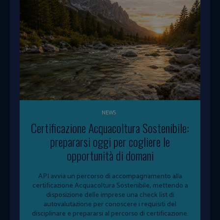
NEWS
Certificazione Acquacoltura Sostenibile:
prepararsi oggi per cogliere le
opportunità di domani
API avvia un percorso di accompagnamento alla
certificazione Acquacoltura Sostenibile, mettendo a
disposizione delle imprese una check list di
autovalutazione per conoscere i requisiti del
disciplinare e prepararsi al percorso di certificazione.