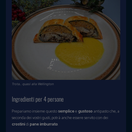
Trota.. quasi alla Wellington
Ingredienti per 4 persone
Prepariamo insieme questo
semplice
e
gustoso
antipasto che, a
seconda dei vostri gusti, potrà anche essere servito con dei
crostini
di
pane imburrato
.