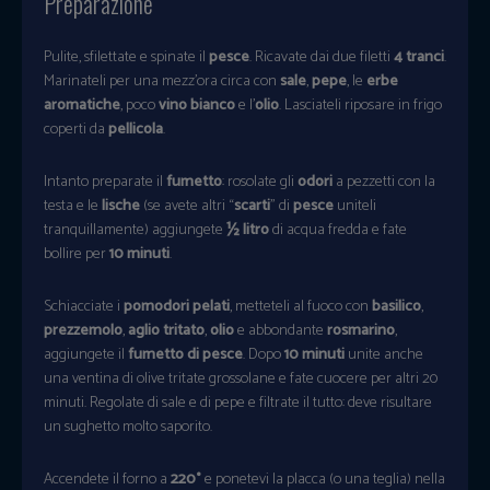
Preparazione
Pulite, sfilettate e spinate il
pesce
. Ricavate dai due filetti
4 tranci
.
Marinateli per una mezz’ora circa con
sale
,
pepe
, le
erbe
aromatiche
, poco
vino bianco
e l’
olio
. Lasciateli riposare in frigo
coperti da
pellicola
.
Intanto preparate il
fumetto
: rosolate gli
odori
a pezzetti con la
testa e le
lische
(se avete altri “
scarti
” di
pesce
uniteli
tranquillamente) aggiungete
½ litro
di acqua fredda e fate
bollire per
10 minuti
.
Schiacciate i
pomodori pelati
, metteteli al fuoco con
basilico
,
prezzemolo
,
aglio tritato
,
olio
e abbondante
rosmarino
,
aggiungete il
fumetto di pesce
. Dopo
10 minuti
unite anche
una ventina di olive tritate grossolane e fate cuocere per altri 20
minuti. Regolate di sale e di pepe e filtrate il tutto: deve risultare
un sughetto molto saporito.
Accendete il forno a
220°
e ponetevi la placca (o una teglia) nella