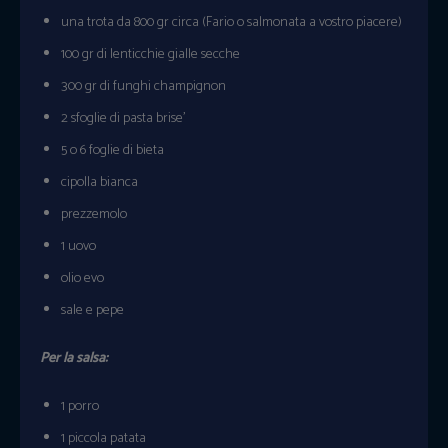
una trota da 800 gr circa (Fario o salmonata a vostro piacere)
100 gr di lenticchie gialle secche
300 gr di funghi champignon
2 sfoglie di pasta brise’
5 o 6 foglie di bieta
cipolla bianca
prezzemolo
1 uovo
olio evo
sale e pepe
Per la salsa:
1 porro
1 piccola patata