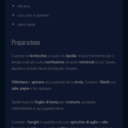
olio evo
curcuma in polvere
sale e pepe
Preparazione
Cuocete le
lenticchie
un poco di
cipolla
tritata finemente per il
tempo indicato sulla
confezione
(di solito
10minuti
circa). Salate,
pepate e scolate bene dal liquido rimasto.
Sfilettare
e
spinare
accuratamente la
trota
. Condire i
filetti
con
sale
,
pepe
e far riposare.
Sbollentare le
foglie di bieta
per
1 minuto
, scolatele,
raffreddatele e asciugatele bene.
Cuocete i
funghi
in padella con uno
spicchio di aglio
e
olio
.