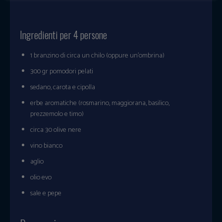
Ingredienti per 4 persone
1 branzino di circa un chilo (oppure un’ombrina)
300 gr pomodori pelati
sedano, carota e cipolla
erbe aromatiche (rosmarino, maggiorana, basilico,
prezzemolo e timo)
circa 30 olive nere
vino bianco
aglio
olio evo
sale e pepe