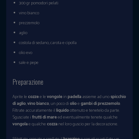
300 gr pomodori pelati
vino bianco
prezzemolo
aglio
costola di sedano, carota e cipolla
olio evo
sale e pepe
Preparazione
Aprite le
cozze
e le
vongole
in
padella
assieme ad uno
spicchio
di aglio
,
vino bianco
, un poco di
olio
e
gambi di prezzemolo
.
Filtrate accuratamente il
liquido
ottenuto e tenetelo da parte.
Sgusciate i
frutti di mare
ed eventualmente tenete qualche
vongola
e qualche
cozza
nel loro guscio per la decorazione.