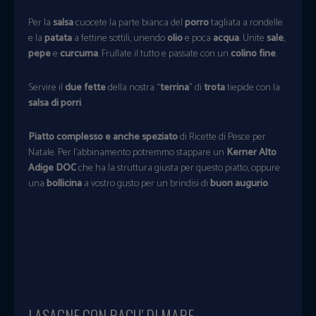
Per la
salsa
cuocete la parte bianca del
porro
tagliata a rondelle
e la
patata
a fettine sottili, unendo
olio
e poca
acqua
. Unite
sale
,
pepe
e
curcuma
. Frullate il tutto e passate con un
colino fine
.
Servire il
due fette
della nostra “
terrina
” di
trota
tiepide con la
salsa di porri
.
Piatto complesso e anche speziato
di Ricette di Pesce per
Natale. Per l’abbinamento potremmo stappare un
Kerner Alto
Adige DOC
che ha la struttura giusta per questo piatto, oppure
una
bollicina
a vostro gusto per un brindisi di
buon augurio
.
LASAGNE CON RAGU’ DI MARE