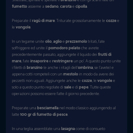
Sfilettate, spinate e spellate il
branzino
e con gli scarti fate un
fumetto
assieme a
sedano
,
carota
e
cipolla
.
Preparate il
ragù di mare
. Triturate grossolanamente le
cozze
e
le
vongole
.
In un tegame unite
olio
,
aglio
e
prezzemolo
tritati, fate
soffriggere ed unite il
pomodoro pelato
che avrete
precedentemente passato, aggiungete il liquido dei
frutti di
mare
, fate
insaporire
e
restringere
un po’. A questo punto unite
i filetti di
branzino
(e anche i ritagli dell’
ombrina
, se l’avete) e
appena cotti rompeteli con un
mestolo
in modo da avere dei
pezzetti non uguali. Aggiungete anche le
cozze
, le
vongole
e
solo a questo punto regolate di
sale
e di
pepe
. Tutte queste
operazioni possono essere fatte il giorno precedente.
Preparate una
besciamella
nel modo classico aggiungendo al
latte
100 gr di fumetto di pesce
.
In una teglia assemblate una
lasagna
come di consueto