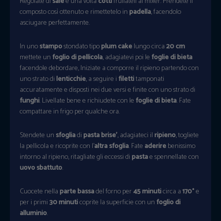
Regolate di
sale
e una volta
cotti
frullateli al mixer. Prendete il
composto così ottenuto e rimettetelo in
padella
, facendolo
asciugare perfettamente.
In uno
stampo
stondato tipo
plum cake
lungo circa
20 cm
mettete un
foglio di pellicola
, adagiatevi poi le
foglie di bieta
facendole debordare, Iniziate a comporre il ripieno partendo con
uno strato di
lenticchie
, a seguire i
filetti
tamponati
accuratamente e disposti nei due versi e finite con uno strato di
funghi
. Livellate bene e richiudete con le
foglie di bieta
. Fate
compattare in frigo per qualche ora.
Stendete un
sfoglia
di
pasta brise’
, adagiateci il
ripieno
, togliete
la pellicola e ricoprite con l’
altra sfoglia
. Fate
aderire
benissimo
intorno al ripieno, ritagliate gli eccessi di
pasta
e spennellate con
uovo sbattuto
.
Cuocete nella
parte bassa
del forno per
45 minuti
circa a
170°
e
per i primi
30 minuti
coprite la superficie con un
foglio di
alluminio
.