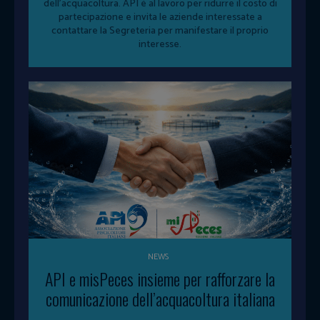
dell'acquacoltura. API è al lavoro per ridurre il costo di
partecipazione e invita le aziende interessate a
contattare la Segreteria per manifestare il proprio
interesse.
NEWS
API e misPeces insieme per rafforzare la
comunicazione dell’acquacoltura italiana