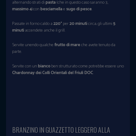
alternando strati di
pasta
(che in questo caso saranno 3,
massimo 4
)con
besciamella
e
sugo di pesce
.
Passate in forno caldo a
220°
per
20 minuti
circa; gli ultimi
5
minuti
accendete anche il grill.
Servite unendo qualche
frutto di mare
che avete tenuto da
parte.
Servite con un
bianco
ben strutturato come potrebbe essere uno
Chardonnay dei Colli Orientali del Friuli DOC
.
BRANZINO IN GUAZZETTO LEGGERO ALLA