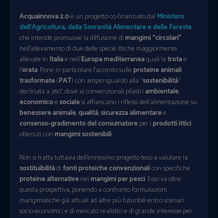
Acquainnova 2.0
è un progetto co-finanziato dal
Ministero
dell’Agricoltura, della Sovranità Alimentare e delle Foreste
che intende promuove la diffusione di
mangimi “circolari”
nell’allevamento di due delle specie ittiche maggiormente
allevate in
Italia
e nell’
Europa mediterranea
quali la
trota
e
l’
orata
. Pone in particolare l’accento sulle
proteine animali
trasformate
(
PAT
) con ampio sguardo alla “
sostenibilità
”
declinata a 360°, dove ai convenzionali pilastri
ambientale
,
economico
e
sociale
si affiancano i riflessi dell’alimentazione su
benessere animale
,
qualità
,
sicurezza alimentare
e
consenso-gradimento del consumatore
per i
prodotti ittici
ottenuti con
mangimi sostenibili
.
Non si tratta tuttavia dell’ennesimo progetto teso a valutare la
sostituibilità
di
fonti proteiche convenzionali
con specifiche
proteine alternative
nei
mangimi per pesci
. Esso va oltre
questa prospettiva, ponendo a confronto formulazioni
mangimistiche già attuali ad altre più futuribili entro scenari
socio-economici e di mercato realistici e di grande interesse per