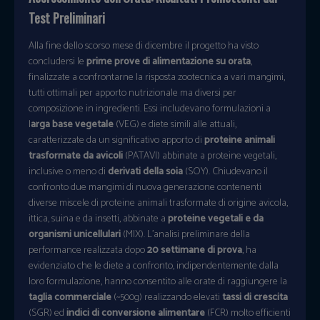
Test Preliminari
Alla fine dello scorso mese di dicembre il progetto ha visto
concludersi le
prime prove di alimentazione su orata
,
finalizzate a confrontarne la risposta zootecnica a vari mangimi,
tutti ottimali per apporto nutrizionale ma diversi per
composizione in ingredienti. Essi includevano formulazioni a
l
arga base vegetale
(VEG) e diete simili alle attuali,
caratterizzate da un significativo apporto di
proteine animali
trasformate da avicoli
(PATAVI) abbinate a proteine vegetali,
inclusive o meno di
derivati della soia
(SOY). Chiudevano il
confronto due mangimi di nuova generazione contenenti
diverse miscele di proteine animali trasformate di origine avicola,
ittica, suina e da insetti, abbinate a
proteine vegetali e da
organismi unicellulari
(MIX). L’analisi preliminare della
performance realizzata dopo
20 settimane di prova
, ha
evidenziato che le diete a confronto, indipendentemente dalla
loro formulazione, hanno consentito alle orate di raggiungere la
taglia commerciale
(~500g) realizzando elevati
tassi di crescita
(SGR) ed
indici di conversione alimentare
(FCR) molto efficienti