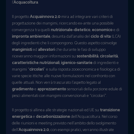
l’
Acquacoltura
.
Il progetto
Acquainnova 2.0
mira ad integrare vari criteri di
progettazione dei mangimi, ricercando ex-ante una possibile
convergenza tra quelli
nutrizionale-dietetico
,
economico
e di
impronta ambientale
, desunta dall’analisi del
ciclo di vita
(LCA)
degli ingredienti che li compongono. Questo aspetto coinvolge
mangimisti
ed
allevatori
che durante le fasi di sviluppo
riceveranno maggiori informazioni su
sostenibilità
,
circolarità
,
caratteristiche nutrizionali
,
igienico-sanitarie
di ingredienti e
mangimi “
circolari
” e sulla risposta zooeconomica e fisiologica di
varie specie ittiche alle nuove formulazioni nel confronto con
quelle attuali. Non verrà trascurato l’aspetto legato al
gradimento
e
apprezzamento
sensoriali della porzione edule di
pesci alimentati con mangimi convenzionali e “circolari”.
Il progetto si allinea alle strategie nazionali ed UE su
transizione
energetica
e
decarbonizzazione
dell’Acquacoltura. Nel corso
delle riunioni e meeting previsto nell’ambito dello svolgimento
dell’
Acquainnova 2.0
, con esempi pratici, verranno illustrate