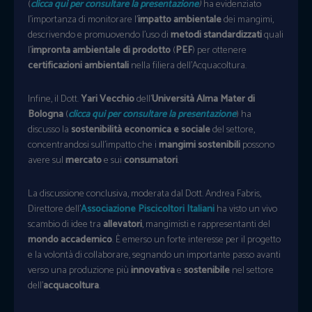
(
clicca qui per consultare la presentazione
)
ha evidenziato
l’importanza di monitorare l’
impatto ambientale
dei mangimi,
descrivendo e promuovendo l’uso di
metodi standardizzati
quali
l’
impronta ambientale di prodotto
(
PEF
) per ottenere
certificazioni ambientali
nella filiera dell’Acquacoltura.
Infine, il Dott.
Yari Vecchio
dell’
Università Alma Mater di
Bologna
(
clicca qui per consultare la presentazione
) ha
discusso la
sostenibilità economica e sociale
del settore,
concentrandosi sull’impatto che i
mangimi sostenibili
possono
avere sul
mercato
e sui
consumatori
.
La discussione conclusiva, moderata dal Dott. Andrea Fabris,
Direttore dell’
Associazione Piscicoltori Italiani
ha visto un vivo
scambio di idee tra
allevatori
, mangimisti e rappresentanti del
mondo accademico
. È emerso un forte interesse per il progetto
e la volontà di collaborare, segnando un importante passo avanti
verso una produzione più
innovativa
e
sostenibile
nel settore
dell’
acquacoltura
.