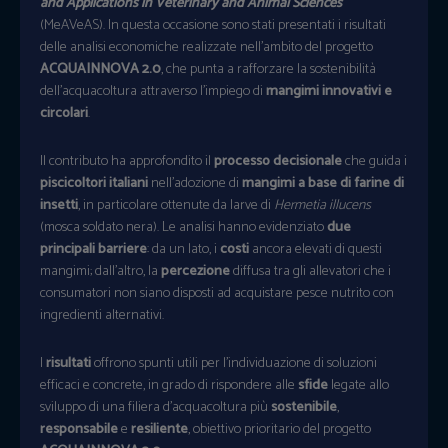
and Applications in Veterinary and Animal Sciences
”
(MeAVeAS). In questa occasione sono stati presentati i risultati
delle analisi economiche realizzate nell’ambito del progetto
ACQUAINNOVA 2.0
, che punta a rafforzare la sostenibilità
dell’acquacoltura attraverso l’impiego di
mangimi innovativi e
circolari
.
Il contributo ha approfondito il
processo decisionale
che guida i
piscicoltori italiani
nell’adozione di
mangimi a base di farine di
insetti
, in particolare ottenute da larve di
Hermetia illucens
(mosca soldato nera). Le analisi hanno evidenziato
due
principali barriere
: da un lato, i
costi
ancora elevati di questi
mangimi; dall’altro, la
percezione
diffusa tra gli allevatori che i
consumatori non siano disposti ad acquistare pesce nutrito con
ingredienti alternativi.
I
risultati
offrono spunti utili per l’individuazione di soluzioni
efficaci e concrete, in grado di rispondere alle
sfide
legate allo
sviluppo di una filiera d’acquacoltura più
sostenibile
,
responsabile
e
resiliente
, obiettivo prioritario del progetto