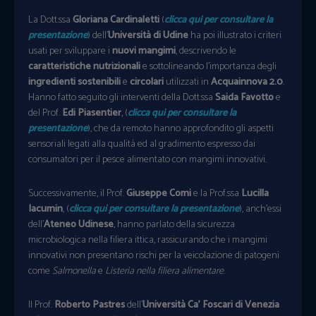
La Dott.ssa
Gloriana Cardinaletti
(
clicca qui per consultare la
presentazione
) dell’
Università di Udine
ha poi illustrato i criteri
usati per sviluppare i
nuovi mangimi
, descrivendo le
caratteristiche nutrizionali
e sottolineando l’importanza degli
ingredienti sostenibili
e
circolari
utilizzati in
Acquainnova 2.0
.
Hanno fatto seguito gli interventi della Dott.ssa
Saida Favotto
e
del Prof.
Edi Piasentier
, (
clicca qui per consultare la
presentazione
), che da remoto hanno approfondito gli aspetti
sensoriali legati alla qualità ed al gradimento espresso dai
consumatori per il pesce alimentato con mangimi innovativi.
Successivamente, il Prof.
Giuseppe Comi
e la Prof.ssa
Lucilla
Iacumin
, (
clicca qui per consultare la presentazione
), anch’essi
dell’
Ateneo Udinese
, hanno parlato della sicurezza
microbiologica nella filiera ittica, rassicurando che i mangimi
innovativi non presentano rischi per la veicolazione di patogeni
come
Salmonella
e
Listeria nella filiera alimentare
.
Il Prof.
Roberto Pastres
dell’
Università Ca’ Foscari di Venezia