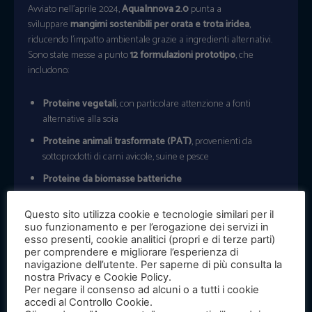
Avviato nell’aprile 2024,
AquaInnova 2.0
punta a
sviluppare
mangimi sostenibili per orata e trota iridea
,
riducendo l’impatto ambientale grazie a ingredienti alternativi.
Sono state messe a punto
12 formulazioni prototipo
, che
includono:
Proteine vegetali
, con particolare attenzione a fonti
alternative alla soia
Proteine animali trasformate (PAT)
, provenienti da
sottoprodotti di carni avicole, suine e pesce
Proteine da biomasse batteriche
Proteine derivate da insetti
Questo sito utilizza cookie e tecnologie similari per il
suo funzionamento e per l’erogazione dei servizi in
L’
impatto ambientale
di ciascuna formulazione è stato valutato
esso presenti, cookie analitici (propri e di terze parti)
attraverso indicatori come
impronta carbonica, uso del suolo e
per comprendere e migliorare l’esperienza di
Product Environmental Footprint (PEF)
, un parametro che
navigazione dell’utente. Per saperne di più consulta la
nostra Privacy e Cookie Policy.
sintetizza
16 indicatori di sostenibilità
. Il PEF è incluso nella
Per negare il consenso ad alcuni o a tutti i cookie
certificazione
“Acquacoltura Sostenibile”
, promossa
accedi al Controllo Cookie.
dall’
Associazione Piscicoltori Italiani e dal MASAF
.