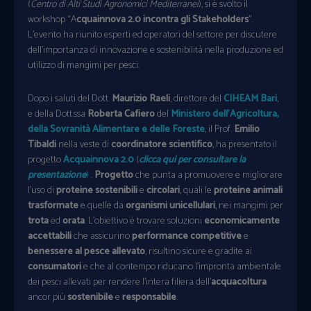
(
Centro di Alti Studi Agronomici Mediterranei
), si è svolto il
workshop “A
cquainnova 2.0 incontra gli Stakeholders
”.
L’evento ha riunito esperti ed operatori del settore per discutere
dell’importanza di innovazione e sostenibilità nella produzione ed
utilizzo di mangimi per pesci.
Dopo i saluti del Dott.
Maurizio Raeli
, direttore del
CIHEAM Bari
,
e della Dott.ssa
Roberta Cafiero
del
Ministero dell’Agricoltura,
della Sovranità Alimentare e delle Foreste
, il Prof.
Emilio
Tibaldi
nella veste di
coordinatore scientifico
, ha presentato il
progetto
Acquainnova 2.0
(
clicca qui per consultare la
presentazione
)
.
Progetto
che punta a promuovere e migliorare
l’uso di
proteine sostenibili
e
circolari
, quali le
proteine animali
trasformate
e quelle da
organismi unicellulari
, nei mangimi per
trota
ed
orata
. L’obiettivo è trovare soluzioni
economicamente
accettabili
che assicurino
performance competitive
e
benessere al pesce allevato
, risultino sicure e gradite ai
consumatori
e che al contempo riducano l’impronta ambientale
dei pesci allevati per rendere l’intera filiera dell’
acquacoltura
ancor più
sostenibile
e
responsabile
.