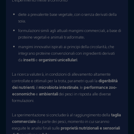
L’esperimento mette a confronto:
diete a prevalente base vegetale, con o senza derivati della
soia;
formulazioni simili agli attuali mangimi commerciali, a base di
proteine vegetali e animali trasformate;
mangimi innovativi ispirati ai principi della circolarità, che
integrano proteine convenzionali con ingredienti derivati
da
insetti
e
organismi unicellulari
.
La ricerca valuterà, in condizioni di allevamento altamente
controllate e ottimali per la trota, parametri quali la
digeribilità
dei nutrienti
, il
microbiota intestinale
, le
performance zoo-
economiche
e
ambientali
dei pesci in risposta alle diverse
formulazioni.
La sperimentazione si concluderà al raggiungimento della
taglia
commerciale
da parte dei pesci, momento in cui saranno
eseguite le analisi finali sulle
proprietà nutrizionali e sensoriali