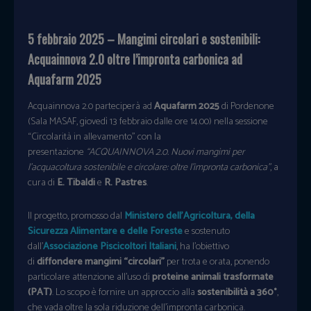
5 febbraio 2025 – Mangimi circolari e sostenibili:
Acquainnova 2.0 oltre l’impronta carbonica ad
Aquafarm 2025
Acquainnova 2.0 parteciperà ad
Aquafarm 2025
di Pordenone
(Sala MASAF, giovedì 13 febbraio dalle ore 14.00) nella sessione
“Circolarità in allevamento” con la
presentazione
“ACQUAINNOVA 2.0. Nuovi mangimi per
l’acquacoltura sostenibile e circolare: oltre l’impronta carbonica”
, a
cura di
E. Tibaldi
e
R. Pastres
.
Il progetto, promosso dal
Ministero dell’Agricoltura, della
Sicurezza Alimentare e delle Foreste
e sostenuto
dall’
Associazione Piscicoltori Italiani
, ha l’obiettivo
di
diffondere mangimi “circolari”
per trota e orata, ponendo
particolare attenzione all’uso di
proteine animali trasformate
(PAT)
. Lo scopo è fornire un approccio alla
sostenibilità a 360°
,
che vada oltre la sola riduzione dell’impronta carbonica.