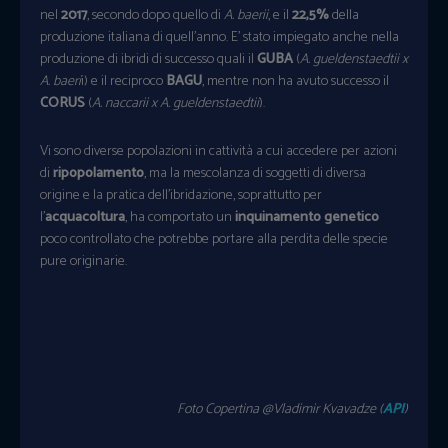
nel
2017
, secondo dopo quello di
A. baerii
, e il
22,5%
della
produzione italiana di quell’anno. E’ stato impiegato anche nella
produzione di ibridi di successo quali il
GUBA
(
A. gueldenstaedtii x
A. baeri
i) e il reciproco
BAGU
, mentre non ha avuto successo il
CORUS
(
A. naccarii x A. gueldenstaedtii
).
Vi sono diverse popolazioni in cattività a cui accedere per azioni
di
ripopolamento
, ma la mescolanza di soggetti di diversa
origine e la pratica dell’ibridazione, soprattutto per
l’
acquacoltura
, ha comportato un
inquinamento genetico
poco controllato che potrebbe portare alla perdita delle specie
pure originarie.
Foto Copertina @Vladimir Kvavadze (
API
)