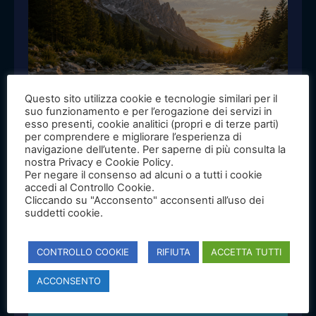
Questo sito utilizza cookie e tecnologie similari per il
suo funzionamento e per l’erogazione dei servizi in
esso presenti, cookie analitici (propri e di terze parti)
per comprendere e migliorare l’esperienza di
navigazione dell’utente. Per saperne di più consulta la
NEWS
nostra Privacy e Cookie Policy.
Per negare il consenso ad alcuni o a tutti i cookie
Certificazione Acquacoltura Sostenibile:
accedi al Controllo Cookie.
prepararsi oggi per cogliere le
Cliccando su "Acconsento" acconsenti all’uso dei
suddetti cookie.
opportunità di domani
API avvia un percorso di accompagnamento alla
CONTROLLO COOKIE
RIFIUTA
ACCETTA TUTTI
certificazione Acquacoltura Sostenibile, mettendo a
disposizione delle imprese una check list di
ACCONSENTO
autovalutazione per conoscere i requisiti del
disciplinare e prepararsi al percorso di certificazione.