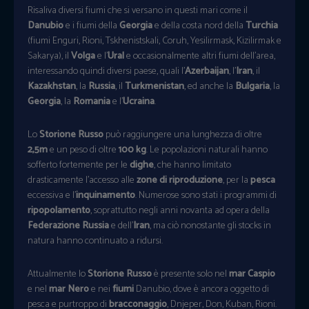
Risaliva diversi fiumi che si versano in questi mari come il
Danubio
e i fiumi della
Georgia
e della costa nord della
Turchia
(fiumi Enguri, Rioni, Tskhenistskali, Coruh, Yesilirmask, Kizilirmak e
Sakarya), il
Volga
e l’
Ural
e occasionalmente altri fiumi dell’area,
interessando quindi diversi paese, quali l’
Azerbaijan
, l’
Iran
, il
Kazakhstan
, la
Russia
, il
Turkmenistan
, ed anche la
Bulgaria
, la
Georgia
, la
Romania
e l’
Ucraina
.
Lo
Storione Russo
può raggiungere una lunghezza di oltre
2,5m
e un peso di oltre
100 kg
. Le popolazioni naturali hanno
sofferto fortemente per le
dighe
, che hanno limitato
drasticamente l’accesso alle
zone di riproduzione
, per la
pesca
eccessiva e l’
inquinamento
. Numerose sono stati i programmi di
ripopolamento
, soprattutto negli anni novanta ad opera della
Federazione Russia
e dell’
Iran
, ma ciò nonostante gli stocks in
natura hanno continuato a ridursi.
Attualmente lo
Storione Russo
è presente solo nel
mar Caspio
e nel
mar Nero
e nei
fiumi
Danubio, dove è ancora oggetto di
pesca e purtroppo di
bracconaggio
, Dnjeper, Don, Kuban, Rioni.