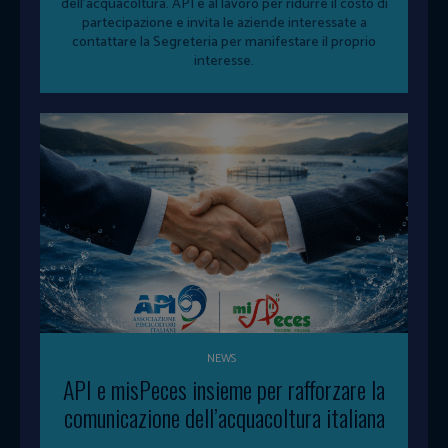
dell'acquacoltura. API è al lavoro per ridurre il costo di
partecipazione e invita le aziende interessate a
contattare la Segreteria per manifestare il proprio
interesse.
NEWS
API e misPeces insieme per rafforzare la
comunicazione dell’acquacoltura italiana