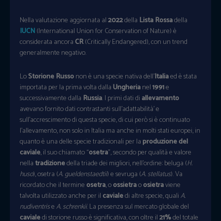
Nella valutazione aggiornata al
2022
della
Lista Rossa
della
IUCN
(International Union for Conservation of Nature) è
considerata ancora
CR
(Critically Endangered), con un trend
generalmente negativo.
Lo
Storione Russo
non è una specie nativa dell’
Italia
ed è stata
importata per la prima volta dalla
Ungheria
nel
1991
e
successivamente dalla
Russia
. I primi dati di
allevamento
avevano fornito dati contrastanti sull’adattabilità’ e
sull’accrescimento di questa specie, di cui però si è continuato
l’allevamento, non solo in Italia ma anche in molti stati europei, in
quanto è una delle specie tradizionali per la
produzione del
caviale
, il suo chiamato “
osetra
”, secondo per qualità e valore
nella
tradizione
della triade dei migliori, nell’ordine: beluga (
H.
huso
), osetra (
A. gueldenstaedtii
) e sevruga (
A. stellatus
). Va
ricordato che il termine
osetra
, o
ossietra
o
osietra
viene
talvolta utilizzato anche per il
caviale
di altre specie, quali
A.
nudiventris
e
A. schrenkii
. La presenza sul mercato globale del
caviale
di storione russo è significativa, con oltre il
21%
del totale