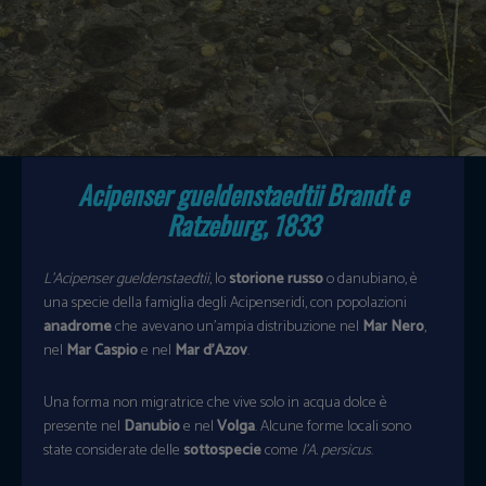
Acipenser gueldenstaedtii
Brandt e
Ratzeburg, 1833
L’Acipenser gueldenstaedtii
, lo
storione russo
o danubiano, è
una specie della famiglia degli Acipenseridi, con popolazioni
anadrome
che avevano un’ampia distribuzione nel
Mar Nero
,
nel
Mar Caspio
e nel
Mar d’Azov
.
Una forma non migratrice che vive solo in acqua dolce è
presente nel
Danubio
e nel
Volga
. Alcune forme locali sono
state considerate delle
sottospecie
come
l’A. persicus
.