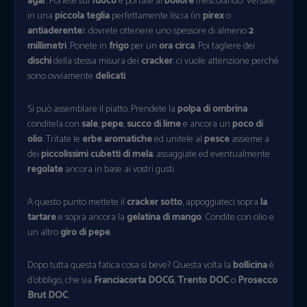
agar
. Ponete sul
fuoco
e portate al
bollore
mescolando. Versate
in una
piccola teglia
perfettamente liscia (in
pirex
o
antiaderente
): dovrete ottenere uno spessore di almeno
2
millimetri
. Ponete in
frigo
per un
ora circa
. Poi tagliere dei
dischi
della stessa misura dei
cracker
: ci vuole attenzione perché
sono ovviamente
delicati
.
Si può assemblare il piatto. Prendete la
polpa di ombrina
conditela con
sale
,
pepe
,
succo di lime
e ancora un
poco di
olio
. Tritate le
erbe aromatiche
ed unitele al
pesce
assieme a
dei
piccolissimi cubetti di mela
: assaggiate ed eventualmente
regolate
ancora in base ai vostri gusti.
A questo punto mettete il
cracker sotto
, appoggiateci sopra
la
tartare
e sopra ancora la
gelatina di mango
. Condite con olio e
un altro
giro di pepe
.
Dopo tutta questa fatica cosa si beve? Questa volta la
bollicina
è
d’obbligo, che sia
Franciacorta DOCG
,
Trento DOC
o
Prosecco
Brut DOC
.