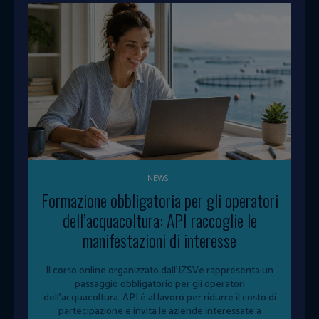
NEWS
Formazione obbligatoria per gli operatori
dell’acquacoltura: API raccoglie le
manifestazioni di interesse
Il corso online organizzato dall'IZSVe rappresenta un
passaggio obbligatorio per gli operatori
dell'acquacoltura. API è al lavoro per ridurre il costo di
partecipazione e invita le aziende interessate a