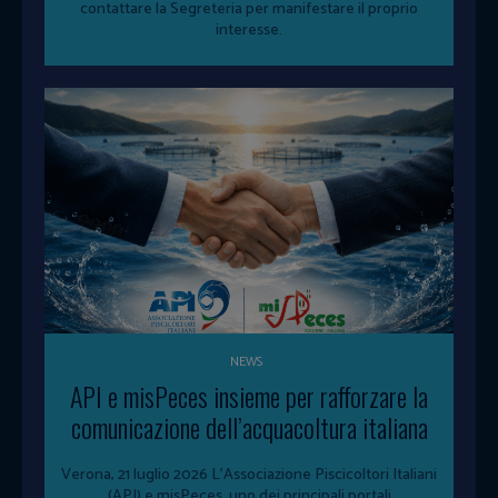
contattare la Segreteria per manifestare il proprio
interesse.
NEWS
API e misPeces insieme per rafforzare la
comunicazione dell’acquacoltura italiana
Verona, 21 luglio 2026 L'Associazione Piscicoltori Italiani
(API) e misPeces, uno dei principali portali