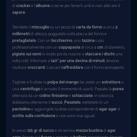
di
cracker
e l’
albume
ci serve per tenerli uniti e non alterare il
sapore
.
Stendete il
miscuglio
su un pezzo di
carta da forno
a circa
3
millimetri
di altezza, poggiatelo sulla placca del forno e
pretagliatelo
. Con un
bicchierino
, una
tazzina
o più
professionalmente con un
coppapasta
di circa 4
cm
. di diametro,
pigiate sui semi
in modo poi da riuscire a
staccare i dischi
una
volta cotti. Infornare a
140° per una decina di minuti
, devono
risultare
croccanti
. Lasciarli
raffreddare
con il forno semiaperto.
Tagliate e frullate la
polpa del mango
(se avete un
estrattore
o
una
centrifuga
è arrivato il momento di usarli). Passate la
purea
ottenuta da un
colino finissimo
e
schiacciate
: in sostanza
dobbiamo ottenerne il
succo
.
Pesatelo
, mettetelo in un
pentolino
e aggiungete la dose corrispondente di
agar agar
: è
scritto sulla confezione
e non sono mai uguali.
Io avevo
125 gr di succo
e mi serviva
mezza bustina
di
agar