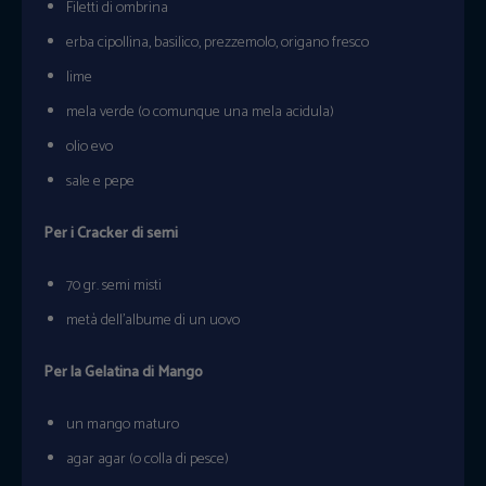
Filetti di ombrina
erba cipollina, basilico, prezzemolo, origano fresco
lime
mela verde (o comunque una mela acidula)
olio evo
sale e pepe
Per i Cracker di semi
70 gr. semi misti
metà dell’albume di un uovo
Per la Gelatina di Mango
un mango maturo
agar agar (o colla di pesce)