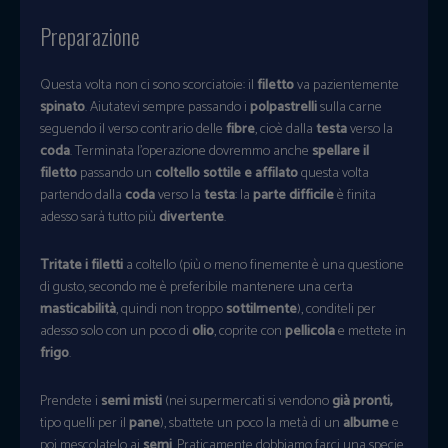
Preparazione
Questa volta non ci sono scorciatoie: il
filetto
va pazientemente
spinato
. Aiutatevi sempre passando i
polpastrelli
sulla carne
seguendo il verso contrario delle
fibre
, cioè dalla
testa
verso la
coda
. Terminata l’operazione dovremmo anche
spellare il
filetto
passando un
coltello sottile e affilato
questa volta
partendo dalla
coda
verso la
testa
: la
parte difficile
è finita
adesso sarà tutto più
divertente
.
Tritate i filetti
a coltello (più o meno finemente è una questione
di gusto, secondo me è preferibile mantenere una certa
masticabilità
, quindi non troppo
sottilmente
), conditeli per
adesso solo con un poco di
olio
, coprite con
pellicola
e mettete in
frigo
.
Prendete i
semi misti
(nei supermercati si vendono
già pronti,
tipo quelli per il
pane
), sbattete un poco la metà di un
albume
e
poi mescolatelo ai
semi
. Praticamente dobbiamo farci una specie