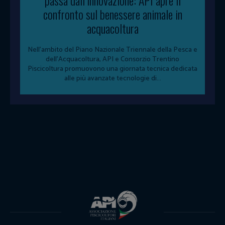
passa dall’innovazione: API apre il
confronto sul benessere animale in
acquacoltura
Nell'ambito del Piano Nazionale Triennale della Pesca e
dell'Acquacoltura, API e Consorzio Trentino
Piscicoltura promuovono una giornata tecnica dedicata
alle più avanzate tecnologie di...