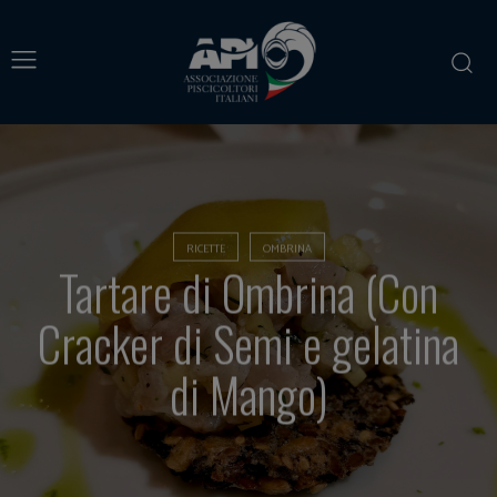
RICETTE
OMBRINA
Tartare di Ombrina (Con
Cracker di Semi e gelatina
di Mango)