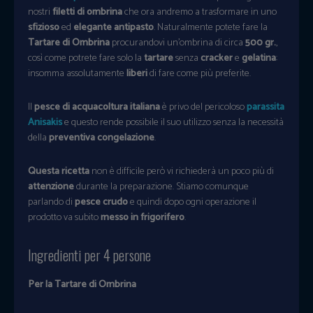
nostri
filetti di ombrina
che ora andremo a trasformare in uno
sfizioso
ed
elegante antipasto
. Naturalmente potete fare la
Tartare di Ombrina
procurandovi un’ombrina di circa
500 gr.
,
così come potrete fare solo la
tartare
senza
cracker
e
gelatina
:
insomma assolutamente
liberi
di fare come più preferite.
Il
pesce di acquacoltura italiana
è privo del pericoloso
parassita
Anisakis
e questo rende possibile il suo utilizzo senza la necessità
della
preventiva congelazione
.
Questa ricetta
non è difficile però vi richiederà un poco più di
attenzione
durante la preparazione. Stiamo comunque
parlando di
pesce crudo
e quindi dopo ogni operazione il
prodotto va subito
messo in frigorifero
.
Ingredienti per 4 persone
Per la Tartare di Ombrina