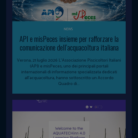
NEWS
API e misPeces insieme per rafforzare la
comunicazione dell’acquacoltura italiana
Verona, 21 luglio 2026 L'Associazione Piscicoltori Italiani
(API) e misPeces, uno dei principali portali
internazionali di informazione specializzata dedicati
all'acquacoltura, hanno sottoscritto un Accordo
Quadro di...