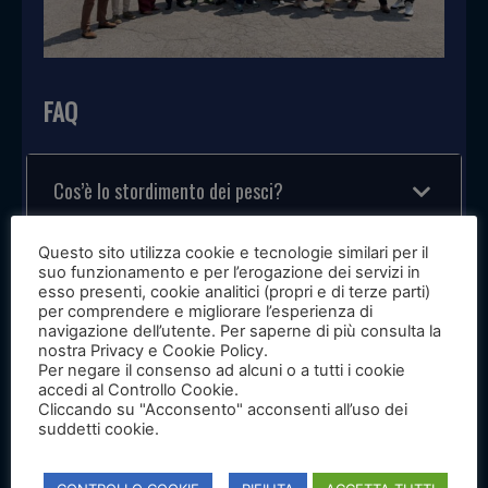
FAQ
Cos’è lo stordimento dei pesci?
Questo sito utilizza cookie e tecnologie similari per il
Lo stordimento dei pesci è la fase che precede
suo funzionamento e per l’erogazione dei servizi in
l’abbattimento e ha l’obiettivo di provocare una
esso presenti, cookie analitici (propri e di terze parti)
rapida perdita di coscienza dell’animale, riducendo al
per comprendere e migliorare l’esperienza di
minimo stress e sofferenza.
navigazione dell’utente. Per saperne di più consulta la
nostra Privacy e Cookie Policy.
Per negare il consenso ad alcuni o a tutti i cookie
Perché il benessere animale è importante in acq
accedi al Controllo Cookie.
uacoltura?
Cliccando su "Acconsento" acconsenti all’uso dei
suddetti cookie.
Perché contribuisce a migliorare la salute dei pesci,