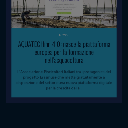
NEWS
AQUATECHinn 4.0: nasce la piattaforma
europea per la formazione
nell’acquacoltura
L'Associazione Piscicoltori Italiani tra i protagonisti del
progetto Erasmus+ che mette gratuitamente a
disposizione del settore una nuova piattaforma digitale
per la crescita delle...