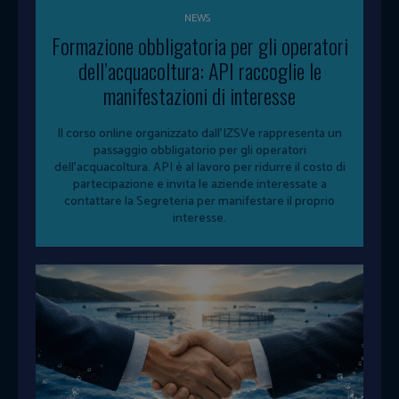
NEWS
Formazione obbligatoria per gli operatori
dell’acquacoltura: API raccoglie le
manifestazioni di interesse
Il corso online organizzato dall'IZSVe rappresenta un
passaggio obbligatorio per gli operatori
dell'acquacoltura. API è al lavoro per ridurre il costo di
partecipazione e invita le aziende interessate a
contattare la Segreteria per manifestare il proprio
interesse.