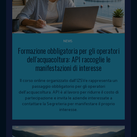
NEWS
Formazione obbligatoria per gli operatori
dell’acquacoltura: API raccoglie le
manifestazioni di interesse
Il corso online organizzato dall'IZSVe rappresenta un
passaggio obbligatorio per gli operatori
dell'acquacoltura. API è al lavoro per ridurre il costo di
partecipazione e invita le aziende interessate a
contattare la Segreteria per manifestare il proprio
interesse.