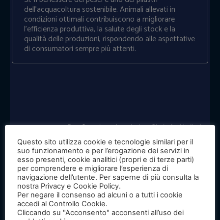
dell’acquacoltura sostenibile. Animali allevati in
condizioni ottimali contribuiscono a migliorare
l’efficienza produttiva, la salute degli stock e la
qualità delle produzioni, rispondendo alle aspettative
di consumatori sempre più attenti.
Foto Copertina @
Associazione Piscicoltori Italiani
Questo sito utilizza cookie e tecnologie similari per il
suo funzionamento e per l’erogazione dei servizi in
esso presenti, cookie analitici (propri e di terze parti)
Facebook
Twitter
per comprendere e migliorare l’esperienza di
navigazione dell’utente. Per saperne di più consulta la
nostra Privacy e Cookie Policy.
Per negare il consenso ad alcuni o a tutti i cookie
accedi al Controllo Cookie.
Popular
Cliccando su "Acconsento" acconsenti all’uso dei