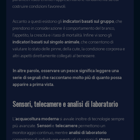
costruire condizioni favorevoli.
Accanto a questi esistono gli
indicatori basati sul gruppo
, che
prendono in considerazione il comportamento del branco,
l’appetito, la crescita e i tassi di mortalità. Infine vi sono gli
indicatori basati sul singolo animale
, che consentono di
valutare lo stato delle pinne, della cute, la condizione corporea e
altri aspetti direttamente collegati al benessere.
In altre parole, osservare un pesce significa leggere una
serie di segnali che raccontano molto più di quanto possa
apparire a prima vista.
Sensori, telecamere e analisi di laboratorio
L’
acquacoltura moderna
si avvale inoltre di tecnologie sempre
più avanzate.
Sensori
e
telecamere
permettono un
monitoraggio continuo, mentre
analisi di laboratorio
consentono di individuare eventuali situazioni di
stress