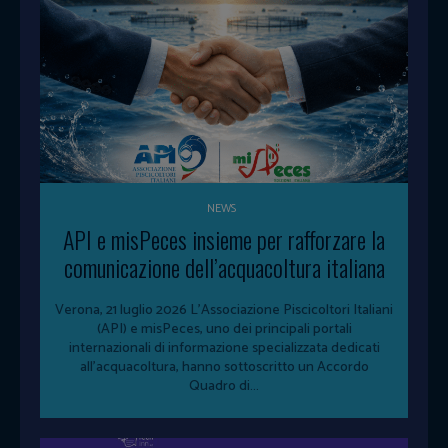
NEWS
API e misPeces insieme per rafforzare la
comunicazione dell’acquacoltura italiana
Verona, 21 luglio 2026 L'Associazione Piscicoltori Italiani
(API) e misPeces, uno dei principali portali
internazionali di informazione specializzata dedicati
all'acquacoltura, hanno sottoscritto un Accordo
Quadro di...