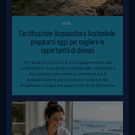
NEWS
Certificazione Acquacoltura Sostenibile:
prepararsi oggi per cogliere le
opportunità di domani
API avvia un percorso di accompagnamento alla
certificazione Acquacoltura Sostenibile, mettendo a
disposizione delle imprese una check list di
autovalutazione per conoscere i requisiti del
disciplinare e prepararsi al percorso di certificazione.