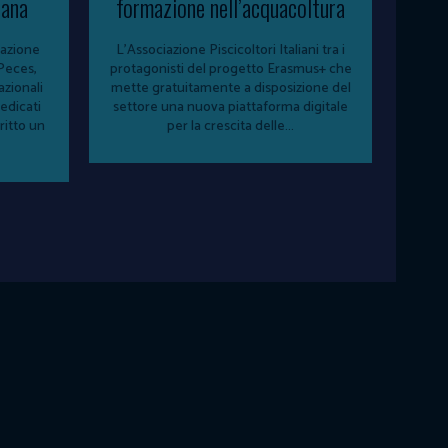
iana
formazione nell’acquacoltura
L'Associazione Piscicoltori Italiani tra i
sPeces,
protagonisti del progetto Erasmus+ che
azionali
mette gratuitamente a disposizione del
edicati
settore una nuova piattaforma digitale
ritto un
per la crescita delle...