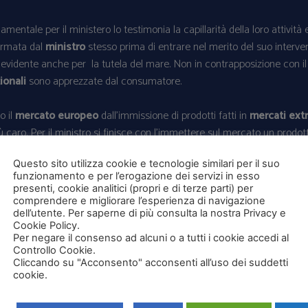
mentale per il ministero lo testimonia la capillarità della loro attività
ermata dal
ministro
stesso prima di entrare nel merito del suo interven
 è evidente anche per la tutela del mare. Non in contrapposizione con i
ionali
sono apprezzate dal consumatore.
o il
mercato europeo
dall’immissione di prodotti fatti in
mercati ext
caro. Per il ministro si finisce con l’immettere sul mercato un prodott
chi deve rispettare stringenti norme europee e i criteri di sostenibilità
Questo sito utilizza cookie e tecnologie similari per il suo
funzionamento e per l’erogazione dei servizi in esso
presenti, cookie analitici (propri e di terze parti) per
istribuito e commercializzato perché i costi della logistica sono molt
comprendere e migliorare l’esperienza di navigazione
dell’utente. Per saperne di più consulta la nostra Privacy e
PNNR
dove, ad esempio, anche i mercati ittici potranno utilizzare quell
Cookie Policy.
 milioni
che andranno ad aiutare e tutelare le piccole realtà all’intern
Per negare il consenso ad alcuni o a tutti i cookie accedi al
Controllo Cookie.
Cliccando su "Acconsento" acconsenti all’uso dei suddetti
cookie.
dell’Acquacoltura