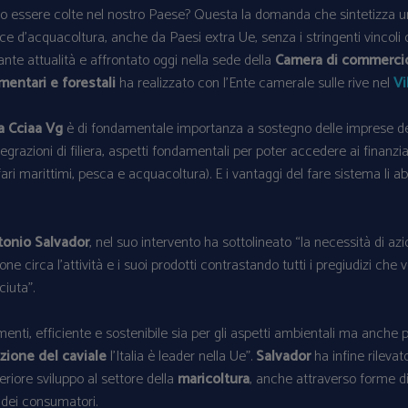
o essere colte nel nostro Paese? Questa la domanda che sintetizza un 
 d’acquacoltura, anche da Paesi extra Ue, senza i stringenti vincoli co
nte attualità e affrontato oggi nella sede della
Camera di commercio
imentari e forestali
ha realizzato con l’Ente camerale sulle rive nel
Vi
a Cciaa Vg
è di fondamentale importanza a sostegno delle imprese del 
ntegrazioni di filiera, aspetti fondamentali per poter accedere ai finanz
ari marittimi, pesca e acquacoltura). E i vantaggi del fare sistema li 
tonio Salvador
, nel suo intervento ha sottolineato “la necessità di az
 circa l’attività e i suoi prodotti contrastando tutti i pregiudizi che v
ciuta”.
enti, efficiente e sostenibile sia per gli aspetti ambientali ma anche p
zione del caviale
l’Italia è leader nella Ue”.
Salvador
ha infine rilevat
eriore sviluppo al settore della
maricoltura
, anche attraverso forme d
e dei consumatori.