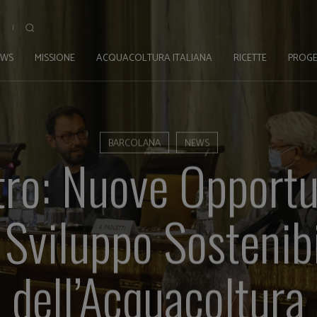
EWS
MISSIONE
ACQUACOLTURA ITALIANA
RICETTE
PROGE
BARCOLANA
NEWS
stro: Nuove Opportu
 Sviluppo Sostenib
dell’Acquacoltura