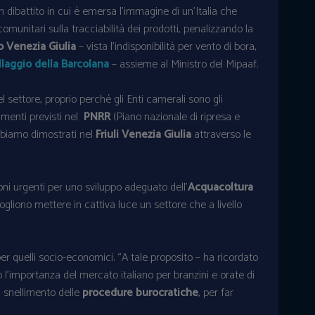
dibattito in cui è emersa l’immagine di un’Italia che
munitari sulla tracciabilità dei prodotti, penalizzando la
 Venezia Giulia
– vista l’indisponibilità per vento di bora,
llaggio della Barcolana
– assieme al Ministro del Mipaaf.
settore, proprio perché gli Enti camerali sono gli
iamenti previsti nel
PNRR
(Piano nazionale di ripresa e
abbiamo dimostrati nel
Friuli Venezia Giulia
attraverso le
ioni urgenti per uno sviluppo adeguato dell’
Acquacoltura
ogliono mettere in cattiva luce un settore che a livello
er quelli socio-economici. “A tale proposito – ha ricordato
o l’importanza del mercato italiano per branzini e orate di
i snellimento delle
procedure burocratiche
, per far