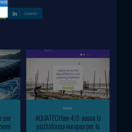
ONSENTO
p
Linkedin
NEWS
e per
AQUATECHinn 4.0: nasce la
zione
piattaforma europea per la