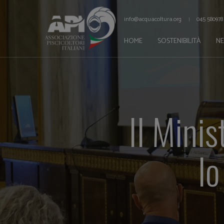
info@acquacoltura.org
045 580978
HOME
SOSTENIBILITÀ
N
Il Mini
lo