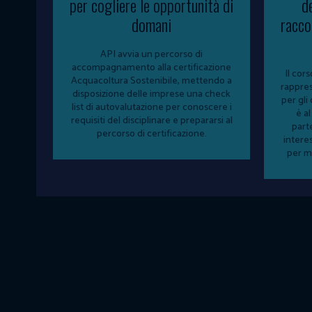
per cogliere le opportunità di
d
domani
racco
API avvia un percorso di
accompagnamento alla certificazione
Il cor
Acquacoltura Sostenibile, mettendo a
rappres
disposizione delle imprese una check
per gli
list di autovalutazione per conoscere i
è al
requisiti del disciplinare e prepararsi al
part
percorso di certificazione.
intere
per ma