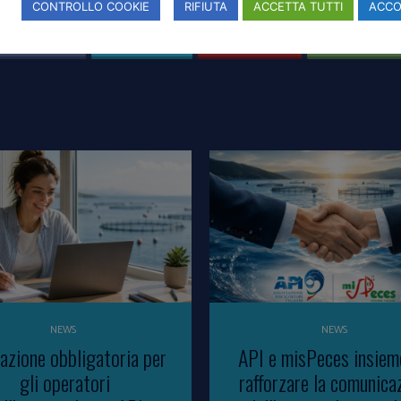
CONTROLLO COOKIE
RIFIUTA
ACCETTA TUTTI
ACC
Facebook
Twitter
Pinterest
WhatsAp
NEWS
NEWS
azione obbligatoria per
API e misPeces insiem
gli operatori
rafforzare la comunica