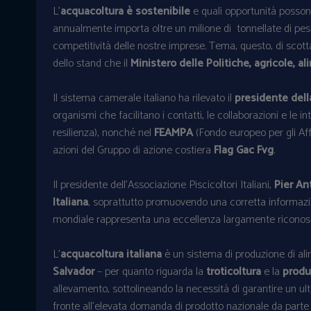
L’
acquacoltura è sostenibile
e quali opportunità posson
annualmente importa oltre un milione di tonnellate di pesce
competitività delle nostre imprese. Tema, questo, di scotta
dello stand che il
Ministero delle Politiche, agricole, al
Il sistema camerale italiano ha rilevato il
presidente dell
organismi che facilitano i contatti, le collaborazioni e le i
resilienza), nonché nel
FEAMPA
(Fondo europeo per gli Aff
azioni del Gruppo di azione costiera
Flag Gac Fvg
.
Il presidente dell’Associazione Piscicoltori Italiani,
Pier An
Italiana
, soprattutto promuovendo una corretta informazione
mondiale rappresenta una eccellenza largamente riconos
L’
acquacoltura italiana
è un sistema di produzione di alim
Salvador
– per quanto riguarda la
troticoltura
e la
produ
allevamento, sottolineando la necessità di garantire un ult
fronte all’elevata domanda di prodotto nazionale da part