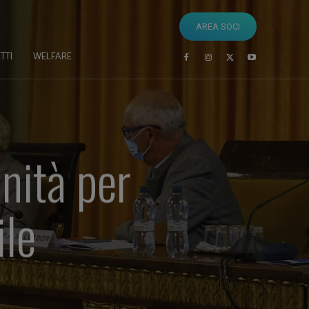
AREA SOCI
TTI
WELFARE
nità per
ile