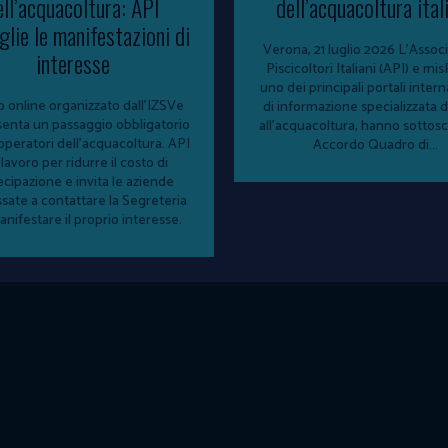
ell’acquacoltura: API
dell’acquacoltura ital
glie le manifestazioni di
Verona, 21 luglio 2026 L'Associazione
interesse
Piscicoltori Italiani (API) e mi
uno dei principali portali intern
so online organizzato dall'IZSVe
di informazione specializzata d
enta un passaggio obbligatorio
all'acquacoltura, hanno sottosc
 operatori dell'acquacoltura. API
Accordo Quadro di...
 lavoro per ridurre il costo di
ecipazione e invita le aziende
ssate a contattare la Segreteria
nifestare il proprio interesse.