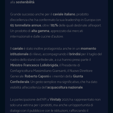
alla
sostenibilità
.
Grande successo anche per il
caviale italiano
, prodotto
d’eccellenza che ha confermato la sua leadership in Europa con
65 tonnellate annue
, oltre l’
85%
delle quali destinate all’export.
Un prodotto di
alta gamma
, apprezzato dai mercati
internazionali e dalle cucine d’autore.
Il
caviale
è stato inoltre protagonista anche in un
momento
istituzionale
di rilievo, accompagnando il
brindisi
per il taglio del
nastro dello stand confederale, a cui hanno preso parte il
Ministro Francesco Lollobrigida
, il Presidente di
Confagricoltura Massimiliano Giansanti, il Nuovo Direttore
Generale
Roberto Caponi
e i membri della
Giunta
Confederale
. Un gesto semplice ma significativo, che ha dato
visibilità all’eccellenza dell’
acquacoltura nazionale
.
La partecipazione dell’API a
Vinitaly
2025 ha rappresentato non
solo una vetrina per i prodotti, ma anche un’opportunità di
dialogo con il pubblico e con le istituzioni, rafforzando il