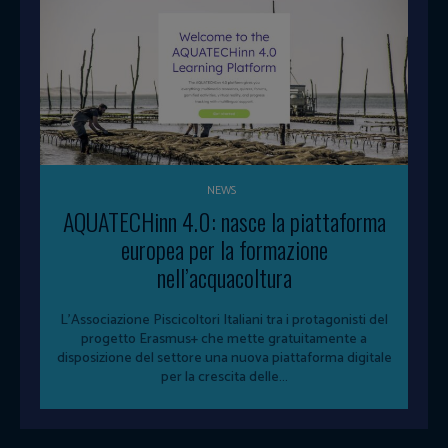
NEWS
AQUATECHinn 4.0: nasce la piattaforma
europea per la formazione
nell’acquacoltura
L'Associazione Piscicoltori Italiani tra i protagonisti del
progetto Erasmus+ che mette gratuitamente a
disposizione del settore una nuova piattaforma digitale
per la crescita delle...