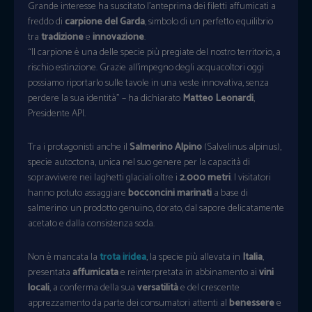
Grande interesse ha suscitato l’anteprima dei filetti affumicati a
freddo di
carpione del Garda
, simbolo di un perfetto equilibrio
tra
tradizione
e
innovazione
.
“Il carpione è una delle specie più pregiate del nostro territorio, a
rischio estinzione. Grazie all’impegno degli acquacoltori oggi
possiamo riportarlo sulle tavole in una veste innovativa, senza
perdere la sua identità” – ha dichiarato
Matteo Leonardi
,
Presidente API.
Tra i protagonisti anche il
Salmerino Alpino
(Salvelinus alpinus),
specie autoctona, unica nel suo genere per la capacità di
sopravvivere nei laghetti glaciali oltre i
2.000 metri
. I visitatori
hanno potuto assaggiare
bocconcini marinati
a base di
salmerino: un prodotto genuino, dorato, dal sapore delicatamente
acetato e dalla consistenza soda.
Non è mancata la
trota iridea
, la specie più allevata in
Italia
,
presentata
affumicata
e reinterpretata in abbinamento ai
vini
locali
, a conferma della sua
versatilità
e del crescente
apprezzamento da parte dei consumatori attenti al
benessere
e