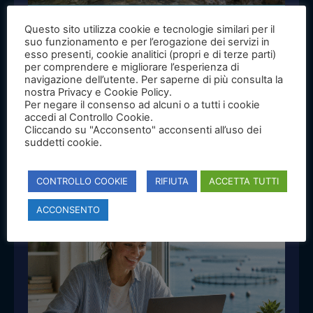
NEWS
Questo sito utilizza cookie e tecnologie similari per il
Certificazione Acquacoltura Sostenibile:
suo funzionamento e per l’erogazione dei servizi in
esso presenti, cookie analitici (propri e di terze parti)
prepararsi oggi per cogliere le
per comprendere e migliorare l’esperienza di
opportunità di domani
navigazione dell’utente. Per saperne di più consulta la
nostra Privacy e Cookie Policy.
Per negare il consenso ad alcuni o a tutti i cookie
API avvia un percorso di accompagnamento alla
accedi al Controllo Cookie.
certificazione Acquacoltura Sostenibile, mettendo a
Cliccando su "Acconsento" acconsenti all’uso dei
disposizione delle imprese una check list di
suddetti cookie.
autovalutazione per conoscere i requisiti del
disciplinare e prepararsi al percorso di certificazione.
CONTROLLO COOKIE
RIFIUTA
ACCETTA TUTTI
ACCONSENTO