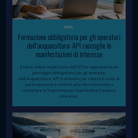
NEWS
Formazione obbligatoria per gli operatori
dell’acquacoltura: API raccoglie le
manifestazioni di interesse
Il corso online organizzato dall'IZSVe rappresenta un
passaggio obbligatorio per gli operatori
dell'acquacoltura. API è al lavoro per ridurre il costo di
partecipazione e invita le aziende interessate a
contattare la Segreteria per manifestare il proprio
interesse.