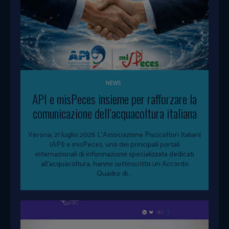
NEWS
API e misPeces insieme per rafforzare la
comunicazione dell’acquacoltura italiana
Verona, 21 luglio 2026 L'Associazione Piscicoltori Italiani
(API) e misPeces, uno dei principali portali
internazionali di informazione specializzata dedicati
all'acquacoltura, hanno sottoscritto un Accordo
Quadro di...