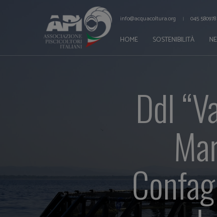
info@acquacoltura.org
045 580978
HOME
SOSTENIBILITÀ
N
Ddl “Va
Mar
Confagr