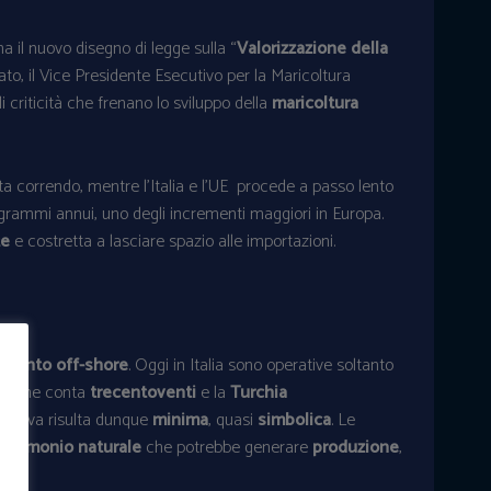
a il nuovo disegno di legge sulla “
Valorizzazione della
to, il Vice Presidente Esecutivo per la Maricoltura
ali criticità che frenano lo sviluppo della
maricoltura
sta correndo, mentre l’Italia e l’UE procede a passo lento
grammi annui, uno degli incrementi maggiori in Europa.
te
e costretta a lasciare spazio alle importazioni.
amento off-shore
. Oggi in Italia sono operative soltanto
cia
ne conta
trecentoventi
e la
Turchia
oduttiva risulta dunque
minima
, quasi
simbolica
. Le
atrimonio naturale
che potrebbe generare
produzione
,