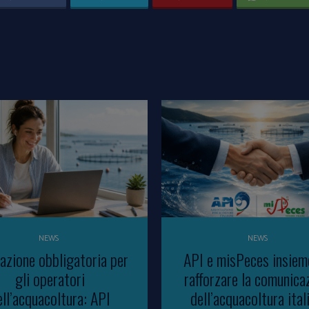
NEWS
NEWS
azione obbligatoria per
API e misPeces insiem
gli operatori
rafforzare la comunica
ell’acquacoltura: API
dell’acquacoltura ital