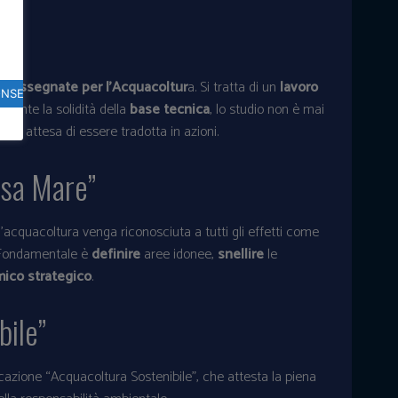
ne Assegnate per l’Acquacoltur
a. Si tratta di un
lavoro
ONSENTO
ostante la solidità della
base tecnica
, lo studio non è mai
à in attesa di essere tradotta in azioni.
rsa Mare”
 l’acquacoltura venga riconosciuta a tutti gli effetti come
 Fondamentale è
definire
aree idonee,
snellire
le
ico strategico
.
bile”
ficazione “Acquacoltura Sostenibile”, che attesta la piena