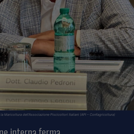
la Maricoltura dell’Associazione Piscicoltori Italiani (API – Confagricoltura)
ne interna ferma