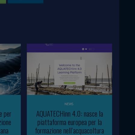
NEWS
e per
AQUATECHinn 4.0: nasce la
zione
piattaforma europea per la
iana
formazione nell’acquacoltura