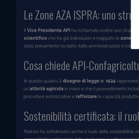
Le Zone AZA ISPRA: uno strum
Il
Vice Presidente API
ha richiamato inoltre uno strumento
scientifico
che ha già individuato e mappato le
zone ma
stato pienamente recepito dalle amministrazioni e non h
Cosa chiede API-Confagricoltur
In questo quadro, il
disegno di legge n. 1624
rappresent
un’
attività agricola
in mare e che il provvedimento includ
procedure autorizzative e
rafforzare
la capacità produttiv
Sostenibilità certificata: il r
Pedroni ha sottolineato anche il ruolo della sostenibilità,