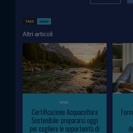
TAGS
news
Altri articoli
NEWS
Certificazione Acquacoltura
Form
Sostenibile: prepararsi oggi
per cogliere le opportunità di
d