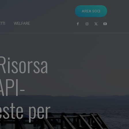
AREA SOCI
TTI
WELFARE
 Risorsa
API-
este per