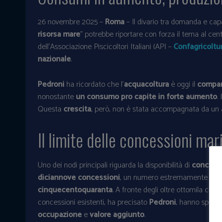
26 novembre 2025 –
Roma
– Il divario tra domanda e capa
risorsa mare
” potrebbe riportare con forza il tema al cent
dell’Associazione Piscicoltori Italiani (API –
Confagricoltu
nazionale
.
Pedroni
ha ricordato che l’
acquacoltura
è oggi il
compar
nonostante
un consumo pro capite in forte aumento
.
Questa
crescita
, però, non è stata accompagnata da un
Il limite delle concessioni mari
Uno dei nodi principali riguarda la disponibilità di
concessi
diciannove concessioni
, un numero estremamente ridott
cinquecentoquaranta
. A fronte degli oltre ottomila chil
concessioni esistenti, ha precisato
Pedroni
, hanno spesso
occupazione
e
valore aggiunto
.