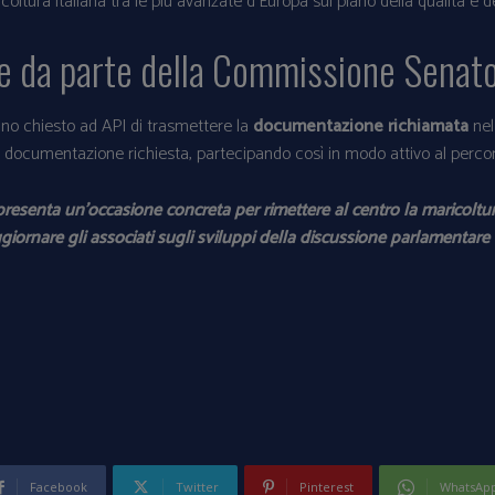
oltura italiana tra le più avanzate d’Europa sul piano della qualità e d
ne da parte della Commissione Senat
no chiesto ad API di trasmettere la
documentazione richiamata
nel
 la documentazione richiesta, partecipando così in modo attivo al per
appresenta un’occasione concreta per rimettere al centro la maricoltur
iornare gli associati sugli sviluppi della discussione parlamentare 
Facebook
Twitter
Pinterest
WhatsAp